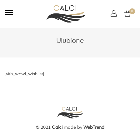
0
Ulubione
[yith_wcwl_wishlist]
© 2021
Calci
made by
WebTrend